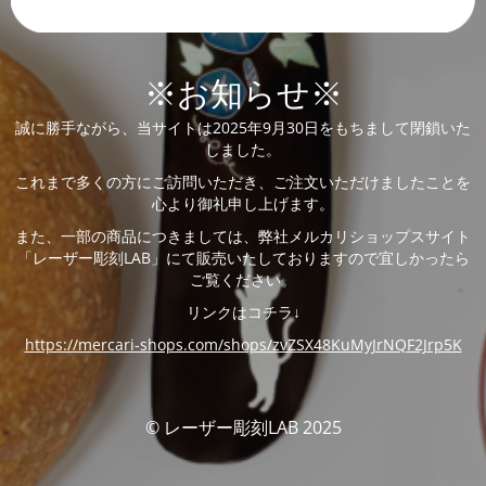
※お知らせ※
誠に勝手ながら、当サイトは2025年9月30日をもちまして閉鎖いた
しました。
これまで多くの方にご訪問いただき、ご注文いただけましたことを
心より御礼申し上げます。
また、一部の商品につきましては、弊社メルカリショップスサイト
「レーザー彫刻LAB」にて販売いたしておりますので宜しかったら
ご覧ください。
リンクはコチラ↓
https://mercari-shops.com/shops/zvZSX48KuMyJrNQF2Jrp5K
© レーザー彫刻LAB 2025