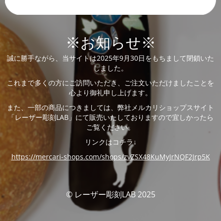
※お知らせ※
誠に勝手ながら、当サイトは2025年9月30日をもちまして閉鎖いた
しました。
これまで多くの方にご訪問いただき、ご注文いただけましたことを
心より御礼申し上げます。
また、一部の商品につきましては、弊社メルカリショップスサイト
「レーザー彫刻LAB」にて販売いたしておりますので宜しかったら
ご覧ください。
リンクはコチラ↓
https://mercari-shops.com/shops/zvZSX48KuMyJrNQF2Jrp5K
© レーザー彫刻LAB 2025